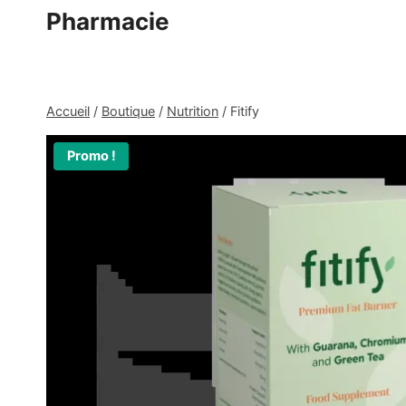
Aller
Pharmacie
au
contenu
Accueil
/
Boutique
/
Nutrition
/
Fitify
Promo !