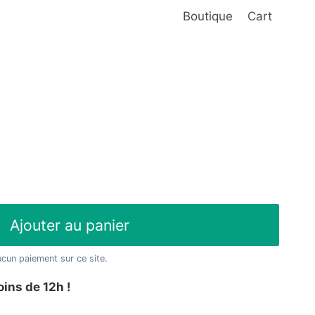
Boutique
Cart
x
uel
Ajouter au panier
 :
ucun paiement sur ce site.
90 €.
oins de 12h !