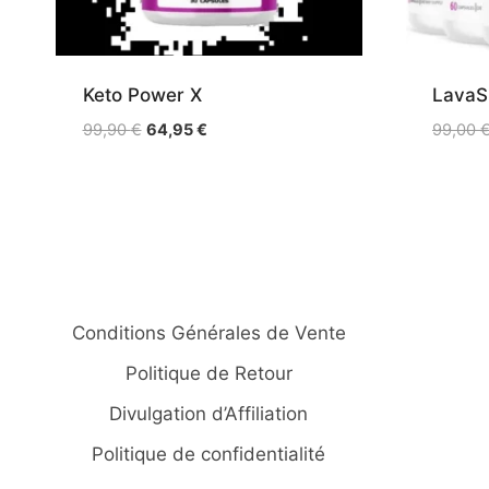
Keto Power X
LavaS
Le
Le
99,90
€
64,95
€
99,00
prix
prix
initial
actuel
était :
est :
99,90 €.
64,95 €.
Conditions Générales de Vente
Politique de Retour
Divulgation d’Affiliation
Politique de confidentialité