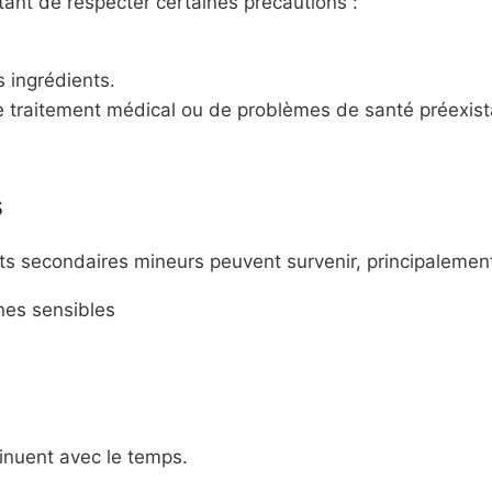
ortant de respecter certaines précautions :
es ingrédients.
e traitement médical ou de problèmes de santé préexist
s
ets secondaires mineurs peuvent survenir, principalement
nes sensibles
inuent avec le temps.