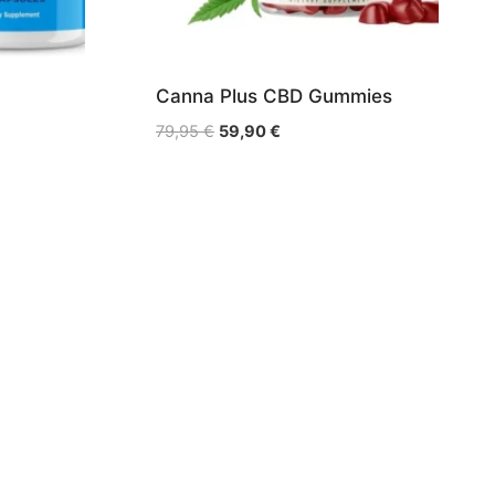
Canna Plus CBD Gummies
Le
Le
79,95
€
59,90
€
prix
prix
initial
actuel
était :
est :
79,95 €.
59,90 €.