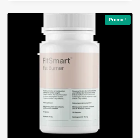
initial
actuel
était :
est :
84,95 €.
68,90 €.
Promo !