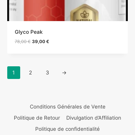
Glyco Peak
Le
Le
78,00
€
39,00
€
prix
prix
initial
actuel
était :
est :
78,00 €.
39,00 €.
1
2
3
→
Conditions Générales de Vente
Politique de Retour
Divulgation d’Affiliation
Politique de confidentialité