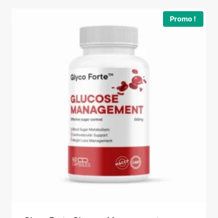
était :
est :
127,00 €.
69,00 €.
Promo !