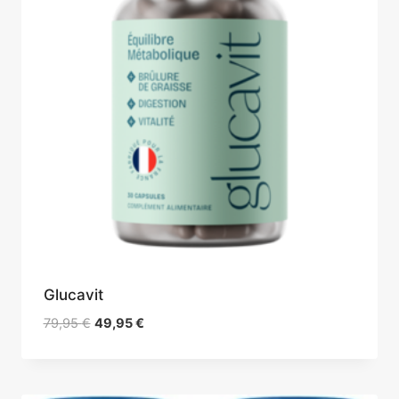
Glucavit
Le
Le
79,95
€
49,95
€
prix
prix
initial
actuel
était :
est :