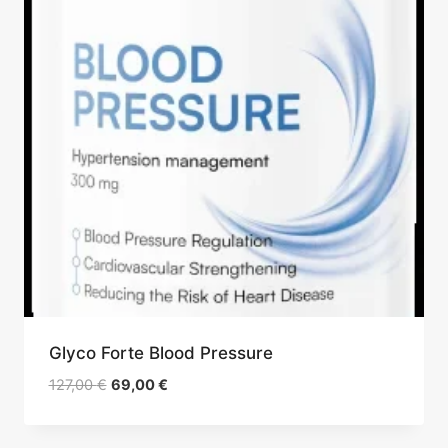
Glyco Forte Blood Pressure
Le
Le
127,00
€
69,00
€
prix
prix
initial
actuel