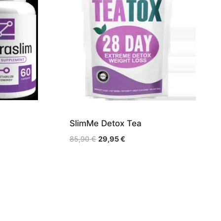
SlimMe Detox Tea
Le
Le
85,90
€
29,95
€
prix
prix
initial
actuel
était :
est :
85,90 €.
29,95 €.