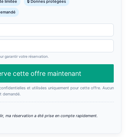
té limitée
🔒 Donnes protégées
tuel
 demandé
 :
,95 €.
r garantir votre réservation.
erve cette offre maintenant
onfidentielles et utilisées uniquement pour cette offre. Aucun
st demandé.
lir, ma réservation a été prise en compte rapidement.