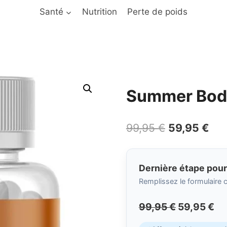
Santé
Nutrition
Perte de poids
Summer Bod
Le
Le
99,95
€
59,95
€
prix
pri
initial
act
Dernière étape pour
était :
est 
Remplissez le formulaire c
99,95 €.
59,
Le
Le
99,95
€
59,95
€
prix
pr