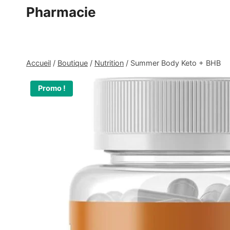
Aller
Pharmacie
au
contenu
Accueil
/
Boutique
/
Nutrition
/
Summer Body Keto + BHB
Promo !