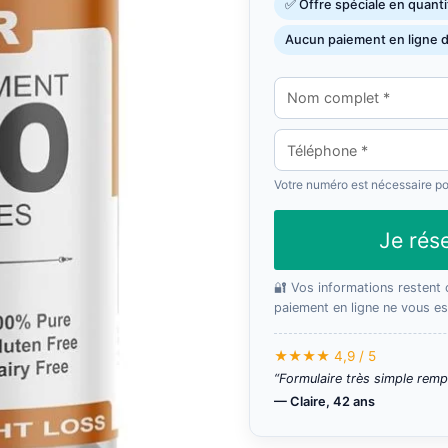
✅ Offre spéciale en quanti
initial
ac
Aucun paiement en ligne
était :
est
99,95 €.
59
Votre numéro est nécessaire pou
Je rés
🔐 Vos informations restent c
paiement en ligne ne vous e
★★★★ 4,9 / 5
“Formulaire très simple remp
— Claire, 42 ans