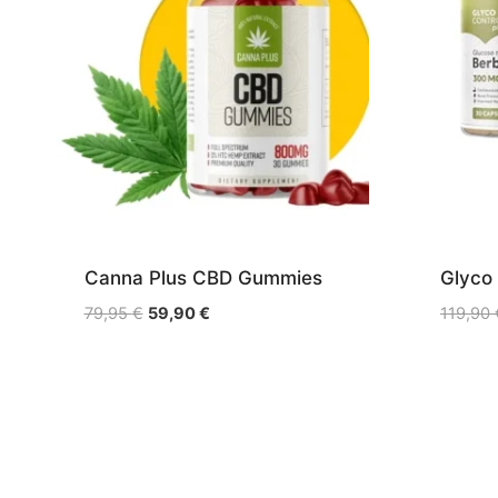
Canna Plus CBD Gummies
Glyco 
Le
Le
79,95
€
59,90
€
119,90
prix
prix
initial
actuel
était :
est :
79,95 €.
59,90 €.