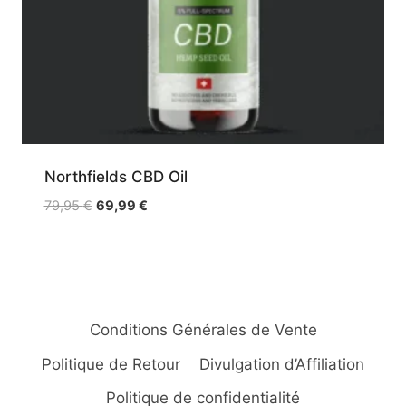
Northfields CBD Oil
Le
Le
79,95
€
69,99
€
prix
prix
initial
actuel
était :
est :
79,95 €.
69,99 €.
Conditions Générales de Vente
Politique de Retour
Divulgation d’Affiliation
Politique de confidentialité