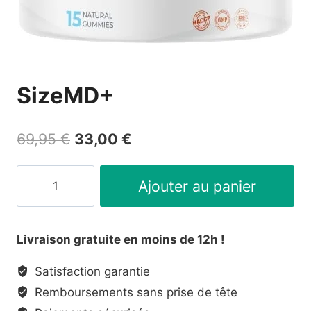
SizeMD+
Le
Le
69,95
€
33,00
€
prix
prix
quantité
initial
actuel
Ajouter au panier
de
était :
est :
SizeMD+
69,95 €.
33,00 €.
Livraison gratuite en moins de 12h !
Satisfaction garantie
Remboursements sans prise de tête