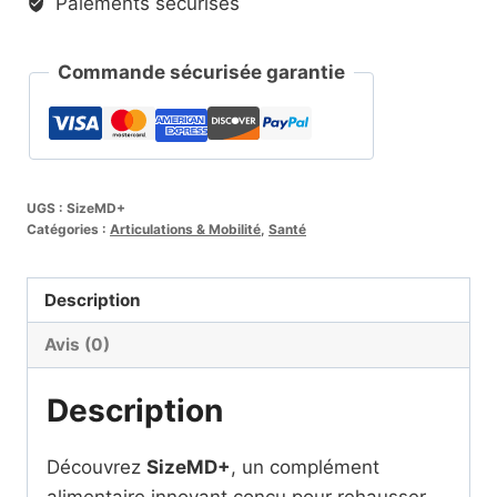
Paiements sécurisés
Commande sécurisée garantie
UGS :
SizeMD+
Catégories :
Articulations & Mobilité
,
Santé
Description
Avis (0)
Description
Découvrez
SizeMD+
, un complément
alimentaire innovant conçu pour rehausser