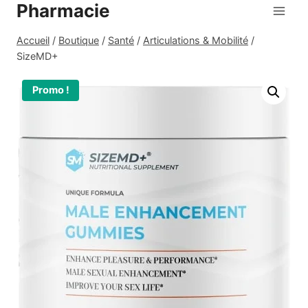
Pharmacie
Aller
au
Accueil
/
Boutique
/
Santé
/
Articulations & Mobilité
/
contenu
SizeMD+
Promo !