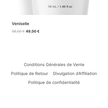
Veniselle
Le
Le
98,00
€
49,00
€
prix
prix
initial
actuel
était :
est :
98,00 €.
49,00 €.
Conditions Générales de Vente
Politique de Retour
Divulgation d’Affiliation
Politique de confidentialité