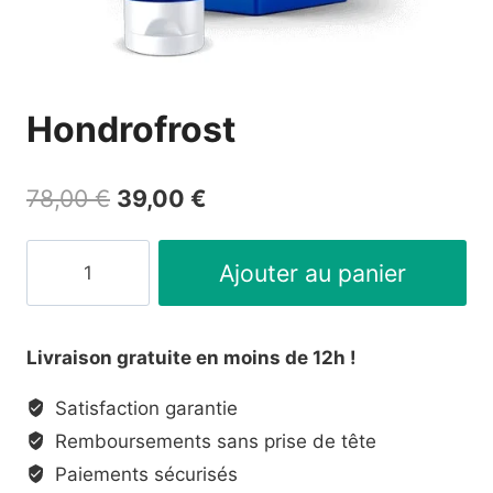
Hondrofrost
Le
Le
78,00
€
39,00
€
prix
prix
quantité
initial
actuel
Ajouter au panier
de
était :
est :
Hondrofrost
78,00 €.
39,00 €.
Livraison gratuite en moins de 12h !
Satisfaction garantie
Remboursements sans prise de tête
Paiements sécurisés