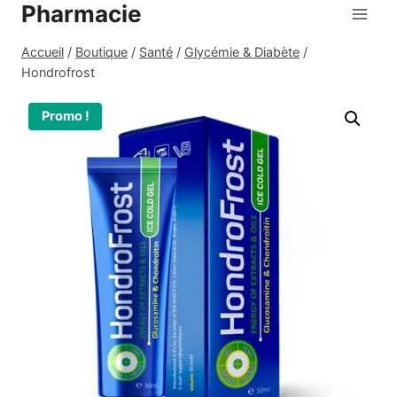
Pharmacie
Aller
au
Accueil
/
Boutique
/
Santé
/
Glycémie & Diabète
/
contenu
Hondrofrost
Promo !